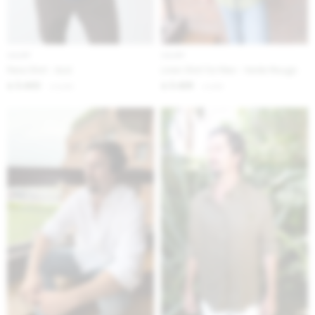
IVA OFF
IVA OFF
Pana Shirt - Azul
Linen Shirt for Men - Verde Musgo
3.443
3.426
$
4.200
$
4.180
$
$