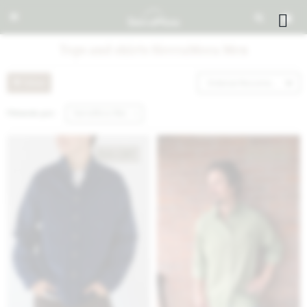


Tops and shirts SierraMora Men
Recomendados
Filtrando por:
SierraMora Men