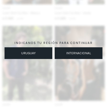
IVA OFF
IVA OFF
Linen Shirt for Men - Blanco
Linen Shirt for Men - Verde
3.426
3.426
$
4.180
$
4.180
$
$
INDICANOS TU REGIÓN PARA CONTINUAR
URUGUAY
INTERNACIONAL
IVA OFF
IVA OFF