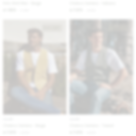
Polo Shirt Men - Beige
Chaleco Serrano - Habano
1.623
7.213
$
1.980
$
8.800
$
$
IVA OFF
IVA OFF
Chaleco Serrano - Beige
Chaleco Serrano - Tweed
7.213
7.213
$
8.800
$
8.800
$
$