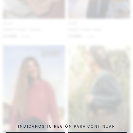
IVA OFF
IVA OFF
Street T-shirt - Camel
Street T-shirt - Azul
5.656
5.656
$
6.900
$
6.900
$
$
INDICANOS TU REGIÓN PARA CONTINUAR