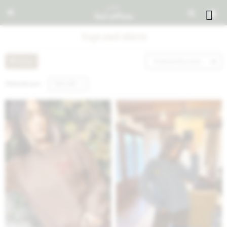


Tops and shirts
Recomendados
Filtrando por:
Talle UNO