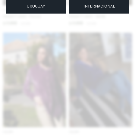
URUGUAY
INTERNACIONAL
IVA OFF
IVA OFF
Street T-shirt - Fucsia
Street T-shirt - Verde
5.656
5.656
$
6.900
$
6.900
$
$
IVA OFF
IVA OFF