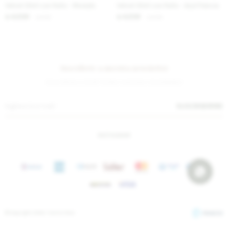
Velvet Shirt con Puño - Morado
Velvet Shirt con Puño - Azul Francia
4.238
4.238
$
5.170
$
5.170
$
$
Suscríbete a nuestra newsletter
¡Suscribite y recibí todas nuestras novedades!
SUSCRIBIRME
INSTAGRAM
© Copyright 2026 / Sierra Mora