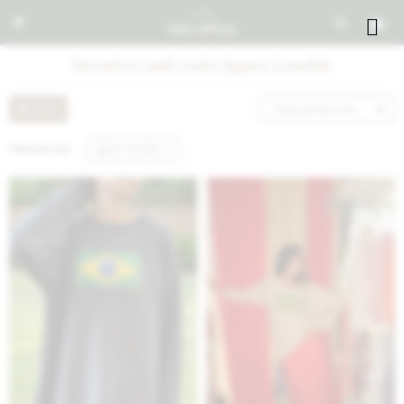


Sweaters and coats Agnes Lenoble
Recomendados
Filtrando por:
Agnes Lenoble