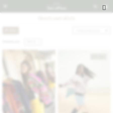


Shorts and skirts
Recomendados
Filtrando por:
Talle XL