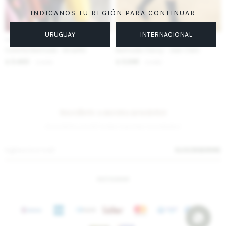
INDICANOS TU REGIÓN PARA CONTINUAR
URUGUAY
INTERNACIONAL
IVA OFF
IVA OFF
Colorful Bermuda - Amarillo
Bermuda Classy - Jean Claro
3.443
3.246
$
4.200
$
3.960
$
$
Suscríbete a nuestra newsletter
¡Suscribite y recibí todas nuestras novedades!
SUSCRIBIRME
INSTAGRAM