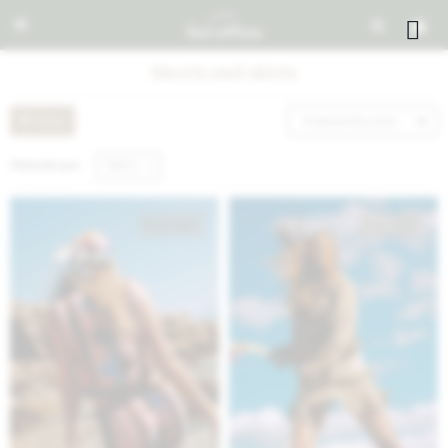


Shorts and skirts
Recomendados
Filtrando por:
Talle S