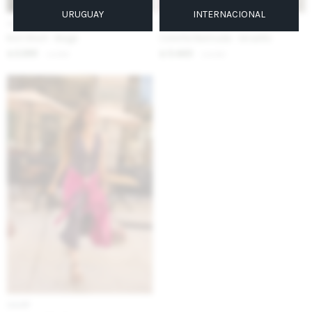
URUGUAY
INTERNACIONAL
IVA OFF
IVA OFF
Knit Short - Beige
Colorful Bermuda - Amarillo
2.295
3.443
$
2.800
$
4.200
$
$
IVA OFF