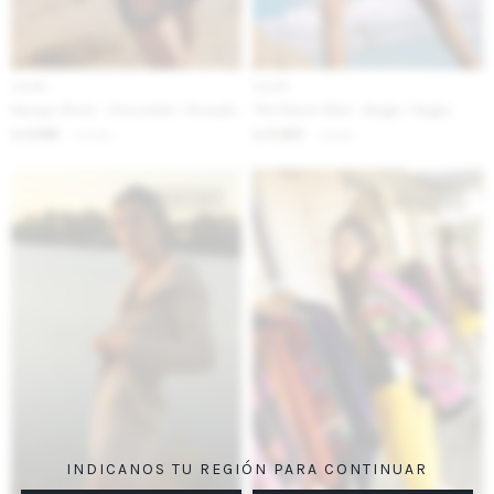
IVA OFF
IVA OFF
Navajo Short - Chocolate / Rosado
The Ranch Skirt - Beige / Negro
4.262
3.525
$
5.200
$
4.300
$
$
INDICANOS TU REGIÓN PARA CONTINUAR