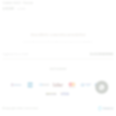
Culero Vol.2 - Fucsia
6.041
$
7.370
$
Suscríbete a nuestra newsletter
¡Suscribite y recibí todas nuestras novedades!
SUSCRIBIRME
INSTAGRAM
© Copyright 2026 / Sierra Mora