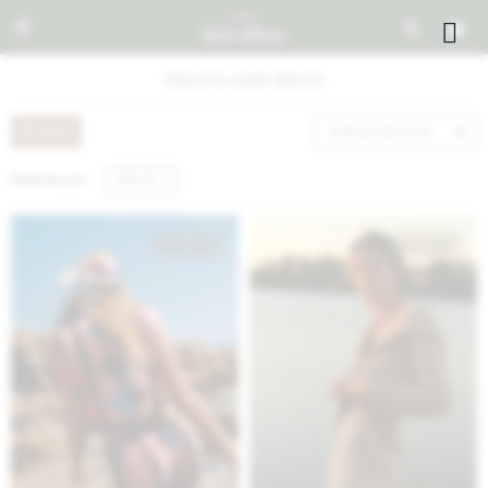


Shorts and skirts
Recomendados
Filtrando por:
Talle M