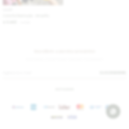
IVA OFF
Colorful Bermuda - Amarillo
3.443
$
4.200
$
Suscríbete a nuestra newsletter
¡Suscribite y recibí todas nuestras novedades!
SUSCRIBIRME
INSTAGRAM