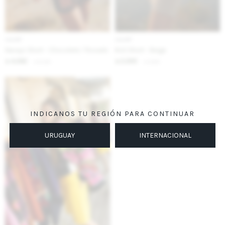
IVA OFF
IVA OFF
Navajo Short - Chocolate / Rosado
Knit Short - Beige
4.262
2.295
$
5.200
$
2.800
$
$
INDICANOS TU REGIÓN PARA CONTINUAR
URUGUAY
INTERNACIONAL