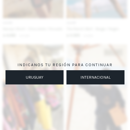
IVA OFF
IVA OFF
Navajo Short - Chocolate / Rosado
The Ranch Skirt - Beige / Negro
4.262
3.525
$
5.200
$
4.300
$
$
INDICANOS TU REGIÓN PARA CONTINUAR
URUGUAY
INTERNACIONAL