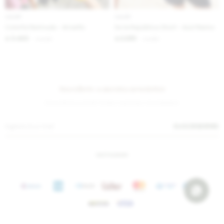
IVA OFF
IVA OFF
Colorful Bermuda - Amarillo
De la República Short - Azul Marino
3.443
2.295
$
4.200
$
2.800
$
$
Suscríbete a nuestra newsletter
¡Suscribite y recibí todas nuestras novedades!
SUSCRIBIRME
INSTAGRAM