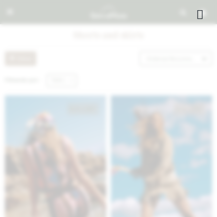


Shorts and skirts
Recomendados
Filtrando por:
Talle L