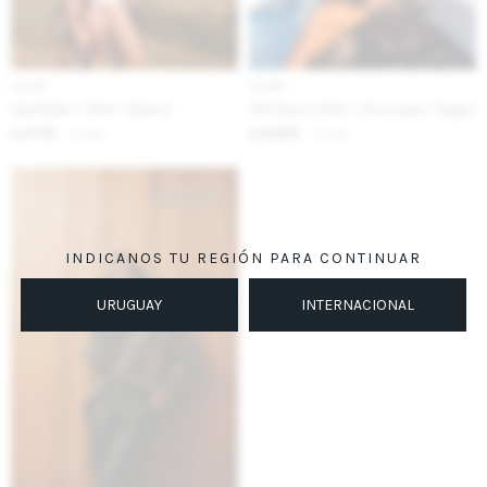
IVA OFF
IVA OFF
Sea Rider T-Shirt - Blanco
The Ranch Shirt - Chocolate / Negro
3.115
6.230
$
3.800
$
7.600
$
$
INDICANOS TU REGIÓN PARA CONTINUAR
URUGUAY
INTERNACIONAL