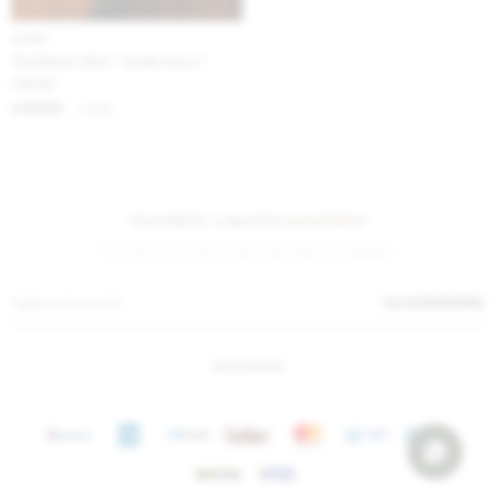
IVA OFF
The Ranch Shirt - Verde Seco /
Camel
6.230
$
7.600
$
Suscríbete a nuestra newsletter
¡Suscribite y recibí todas nuestras novedades!
SUSCRIBIRME
INSTAGRAM