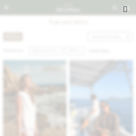


Tops and shirts
Recomendados
Quitar filtros
Filtrando por:
Tops and shirts
Talle A