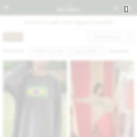


Sweaters and coats Agnes Lenoble
Recomendados
Quitar filtros
Filtrando por:
Sweaters and coats
Agnes Lenoble