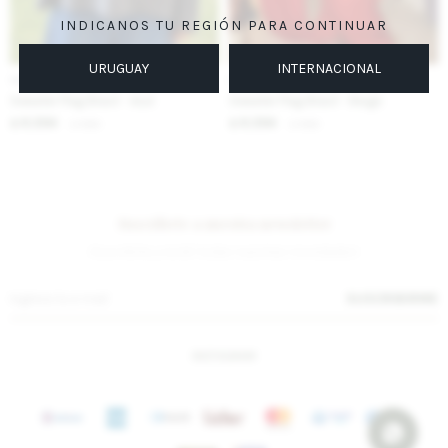
INDICANOS TU REGIÓN PARA CONTINUAR
URUGUAY
INTERNACIONAL
IVA OFF
IVA OFF
Sweater Flag Brasil - Azul
Sweater Flag Brasil - Beige
6.394
6.394
$
7.800
$
7.800
$
$
Suscríbete a nuestra newsletter
¡Suscribite y recibí todas nuestras novedades!
SUSCRIBIRME
INSTAGRAM