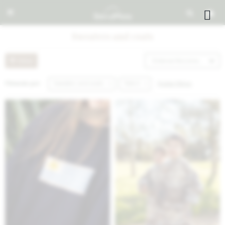


Sweaters and coats
Recomendados
Quitar filtros
Filtrando por:
Sweaters and coats
Talle A