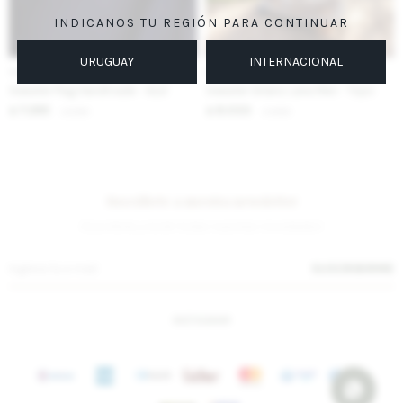
INDICANOS TU REGIÓN PARA CONTINUAR
URUGUAY
INTERNACIONAL
IVA OFF
IVA OFF
Sweater Flag Handmade - Azul
Sweater Gitano Lana Men - Topo
7.295
8.033
$
8.900
$
9.800
$
$
Suscríbete a nuestra newsletter
¡Suscribite y recibí todas nuestras novedades!
SUSCRIBIRME
INSTAGRAM