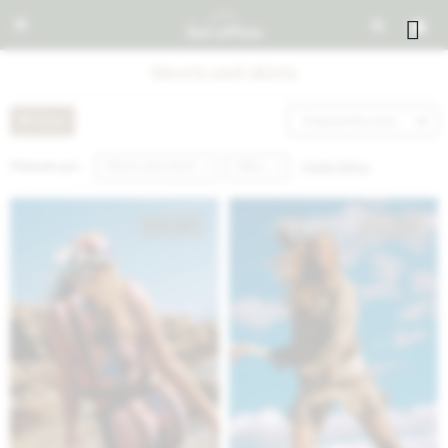


Shorts and skirts
Recomendados
Quitar filtros
Filtrando por:
Shorts and skirts
Talle L