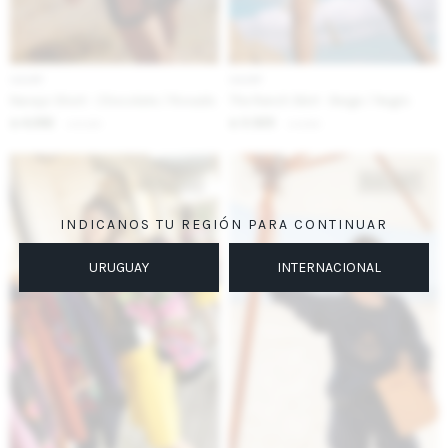
IVA OFF
IVA OFF
Navajo Short - Chocolate / Rosado
The Ranch Skirt - Beige / Negro
4.262
3.525
$
5.200
$
4.300
$
$
INDICANOS TU REGIÓN PARA CONTINUAR
URUGUAY
INTERNACIONAL