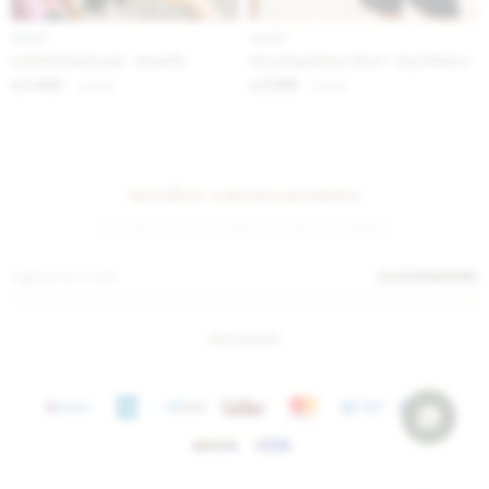
IVA OFF
IVA OFF
Colorful Bermuda - Amarillo
De la República Short - Azul Marino
3.443
2.295
$
4.200
$
2.800
$
$
Suscríbete a nuestra newsletter
¡Suscribite y recibí todas nuestras novedades!
SUSCRIBIRME
INSTAGRAM