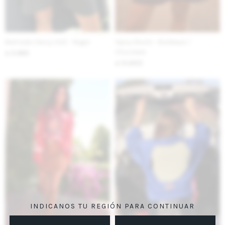
Bermuda Classy Vol2 - Negro
Gipsy Shorts - Bordeaux /
Chocolate
3.960
$
13.800
$
INDICANOS TU REGIÓN PARA CONTINUAR