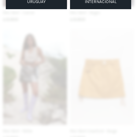
URUGUAY
INTERNACIONAL
Mini Skirt - Camel
Mini Skirt - Negro
8.800
8.800
$
$
Mini Skirt - Peltre
Mini Skirt Crawford - Beige