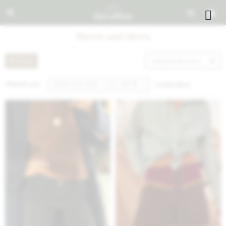


Shorts and skirts
Recomendados
Quitar filtros
Filtrando por:
Shorts and skirts
Talle 40