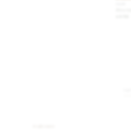
IVA OFF
África S
6.722
$
#callcenter