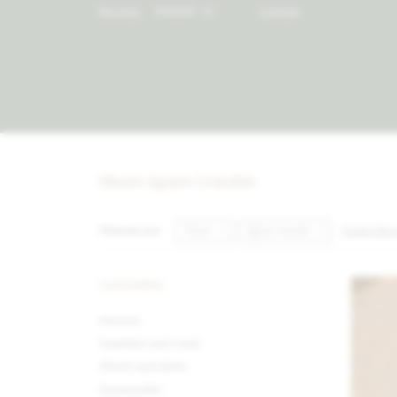
Moneda:
Contacto
Shoes Agnes Lenoble
Quitar filtr
Filtrando por:
Shoes
Agnes Lenoble
CATEGORÍAS
Dresses
Sweaters and coats
Shorts and skirts
Accessories