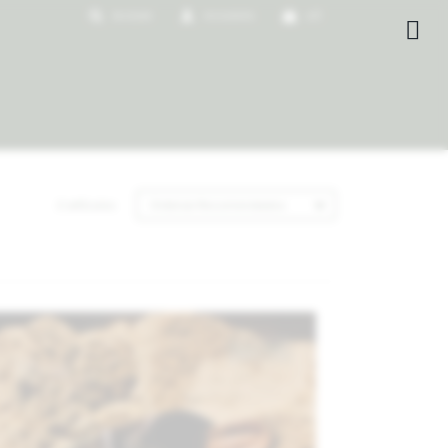
0
$

2 artículos
Recomendados