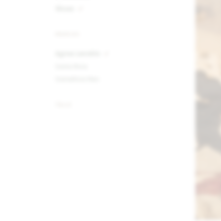
Shoes
MARCAS
Agnes Lenoble
Sierra Mora
SierraMora Men
TALLE
35
36
37
38
39
40