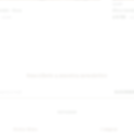
IVA OFF
andals - Rosa
África Sanda
6.722
8.200
$
8
$
$
Suscríbete a nuestra newsletter
SUSCRIB
INSTAGRAM
Sierra Mora
Comprar