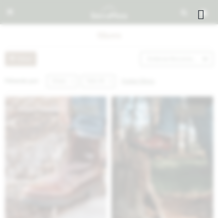


Shoes
Recomendados
Quitar filtros
Filtrando por:
Shoes
Talle 44