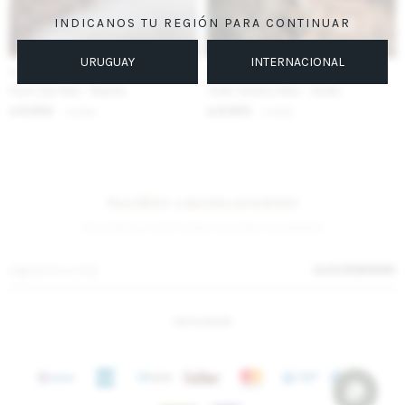
INDICANOS TU REGIÓN PARA CONTINUAR
URUGUAY
INTERNACIONAL
IVA OFF
IVA OFF
Front Zip Men - Marrón
Todo Terreno Men - Verde
8.853
8.853
$
10.800
$
10.800
$
$
Suscríbete a nuestra newsletter
¡Suscribite y recibí todas nuestras novedades!
SUSCRIBIRME
INSTAGRAM