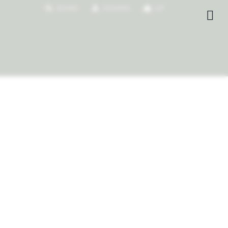
0
$
