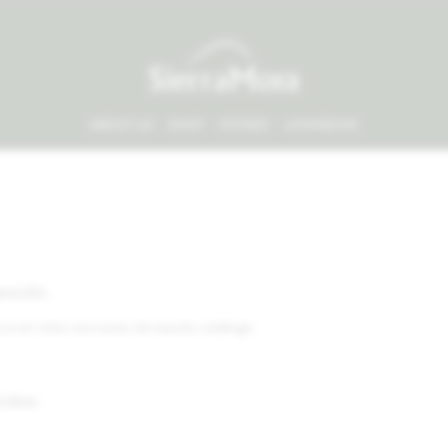
ABOUT US
SHOP
STORES
LOOKBOOK
ección.
usca en otras secciones de nuestro catálogo.
 filtros