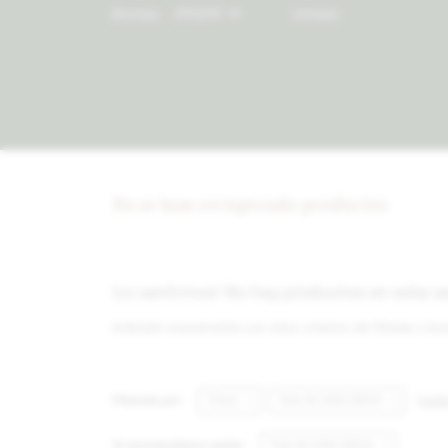
Moneda:
Contacto
No se han recuperado productos
¡Lo sentimos! No hay productos en esta s
Inténtalo nuevamente con otros criterios de filtrado o b
Quitar
Filtrando por:
Shoes
Talle 40-CANA-ANCHA
Te recomendamos quitar:
Talle 40-CANA-ANCHA