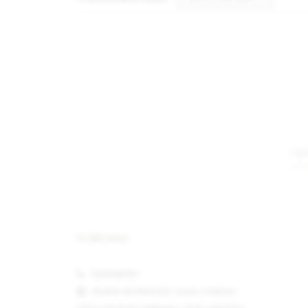
#callcenter
092996551
Horario de Atención: Lunes a Viernes: