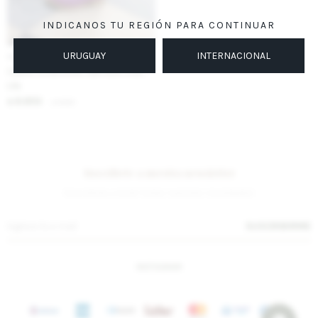
INDICANOS TU REGIÓN PARA CONTINUAR
URUGUAY
INTERNACIONAL
IVA OFF
Cuatro Estaciones Gamuza Lisas -
Lila
8.853
$
10.800
$
Suscríbete a nuestra newsletter
¡Suscribite y recibí todas nuestras novedades!
SUSCRIBIRME
INSTAGRAM