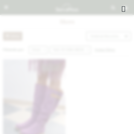


Shoes
Recomendados
Quitar filtros
Filtrando por:
Shoes
Talle 39-CANA-ANCHA