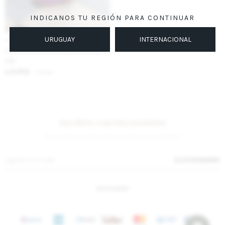
INDICANOS TU REGIÓN PARA CONTINUAR
URUGUAY
INTERNACIONAL
IVA OFF
Cuatro Estaciones Gamuza Lisas -
Lila
8.853
$
10.800
$
Suscríbete a nuestra newsletter
¡Suscribite y recibí todas nuestras novedades!
SUSCRIBIRME
INSTAGRAM