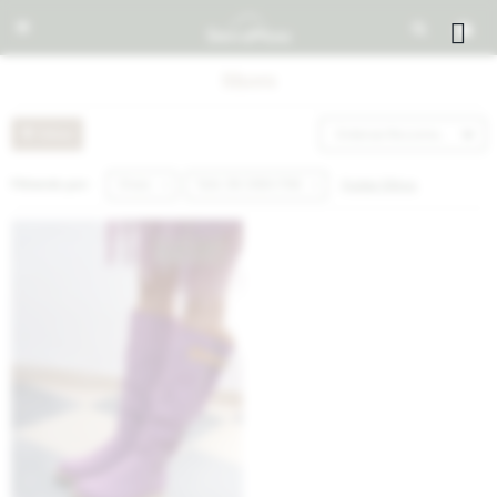


Shoes
Recomendados
Quitar filtros
Filtrando por:
Shoes
Talle 38-CANA-FINA