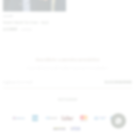
IVA OFF
Warm Neck for men - Azul
2.885
$
3.520
$
Suscríbete a nuestra newsletter
¡Suscribite y recibí todas nuestras novedades!
SUSCRIBIRME
INSTAGRAM