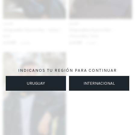
IVA OFF
IVA OFF
Sleepwalker Pijama Men - Verde /
Sleepwalker Pijama Men -
Azul
Chocolate / Azul
3.197
3.197
$
3.900
$
3.900
$
$
INDICANOS TU REGIÓN PARA CONTINUAR
URUGUAY
INTERNACIONAL