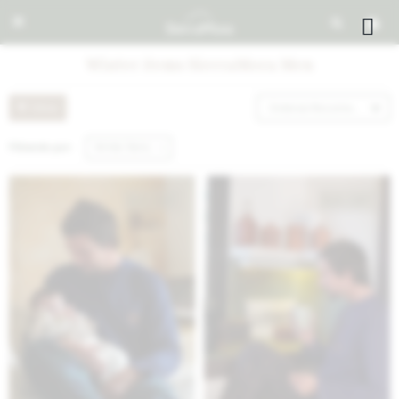


Winter ítems SierraMora Men
Recomendados
Filtrando por:
Winter ítems