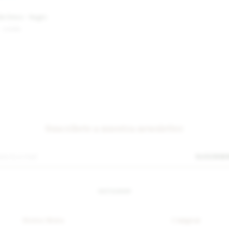
e Dress - Negro
13.800
$
Suscríbete a nuestra newsletter
SUSCRIB
INSTAGRAM
Sierra Mora
Comprar