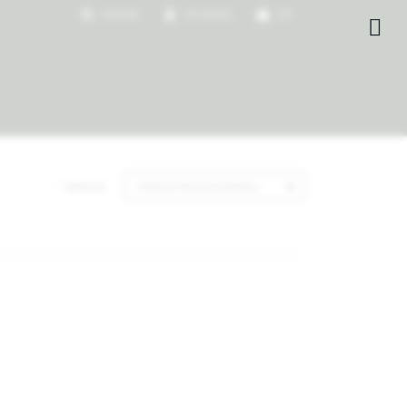
0
$

1 artículo
Recomendados