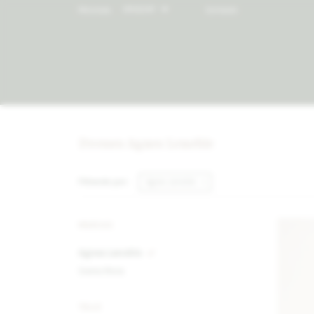
Moneda:
Contacto
Dresses Agnes Lenoble
Filtrando por:
Agnes Lenoble
MARCAS
Agnes Lenoble
Sierra Mora
TALLE