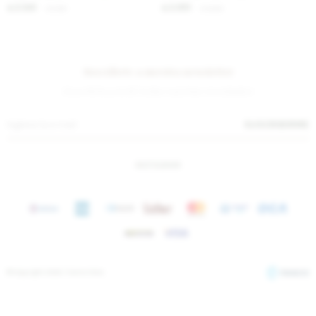
2.541
2.951
$
3.100
$
3.600
$
$
Suscríbete a nuestra newsletter
¡Suscribite y recibí todas nuestras novedades!
SUSCRIBIRME
INSTAGRAM
© Copyright 2026 / Sierra Mora