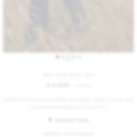
IVA OFF
Warm Knee Patch - Azul
3.935
$
4.800
$
Pantalón 100% de lana, con rodilleras de corderito, cálido y cómodo, ideal
para mantenerte abrigado en climas fríos.
UBICAR EN TIENDA
MÉTODOS Y COSTOS DE ENVÍO