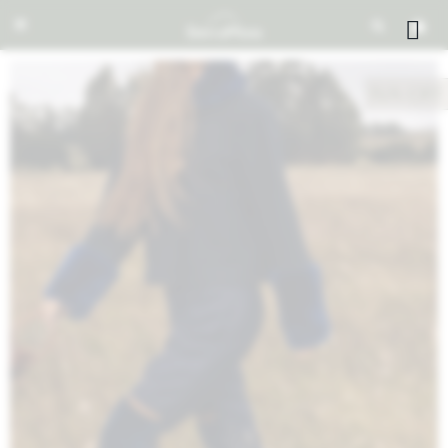


NOTIFICARME