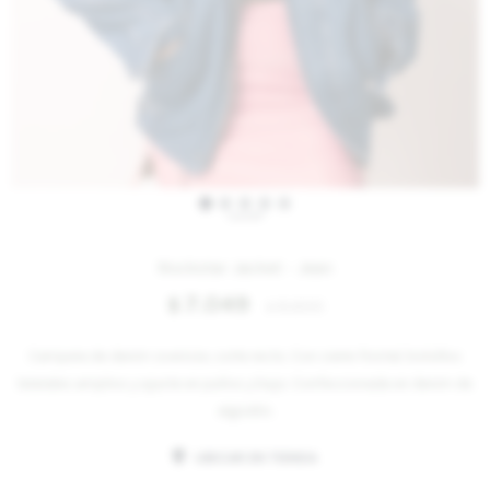
IVA OFF
Rockstar Jacket - Jean
7.049
$
8.600
$
Campera de denim oversize, corte recto. Con cierre frontal, bolsillos
laterales amplios y ajuste en puños y bajo. Confeccionada en denim de
algodón.
UBICAR EN TIENDA