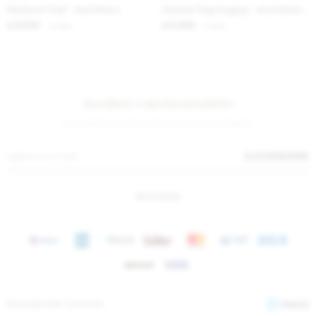
Medieval Chall - Azul Marino
Sweater Flag Uruguay - Azul Marino
6.230
6.394
$
7.600
$
7.800
$
$
Suscríbete a nuestra newsletter
¡Suscribite y recibí todas nuestras novedades!
SUSCRIBIRME
INSTAGRAM
© Copyright 2026 / Sierra Mora