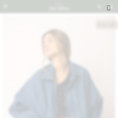


NOTIFICARME