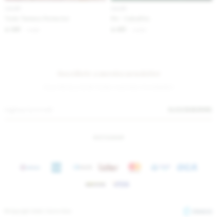
IVA OFF
IVA OFF
Todo Terreno Protector
Pin - Caballito
361
451
$
440
$
550
$
$
Suscríbete a nuestra newsletter
¡Suscribite y recibí todas nuestras novedades!
SUSCRIBIRME
INSTAGRAM
© Copyright 2026 / Sierra Mora