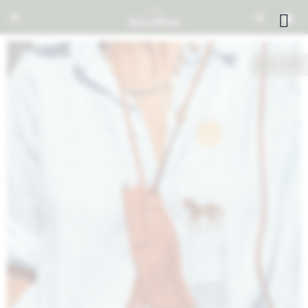


NOTIFICARME