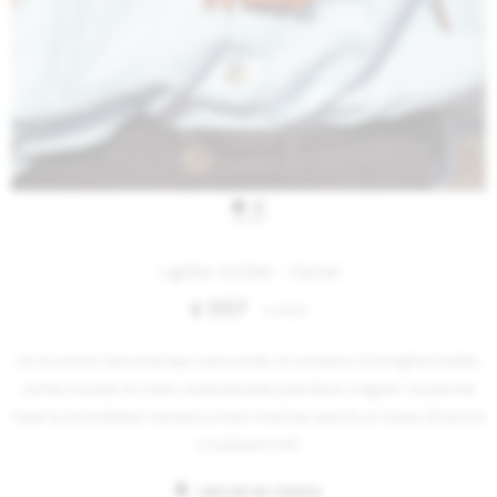
IVA OFF
Lighter Holder - Camel
557
$
680
$
Un accesorio funcional que suma estilo sin esfuerzo. Este lighter holder,
confeccionado en cuero, está pensado para llevar colgado: te permite
tener tu encendedor siempre a mano mientras aporta un toque distintivo
a cualquier look.
UBICAR EN TIENDA