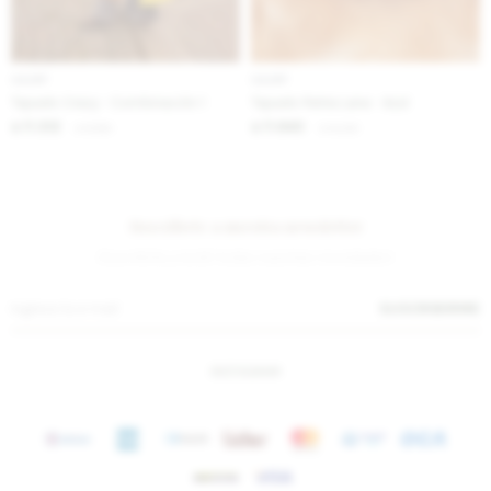
IVA OFF
IVA OFF
Tapado Crazy - Combinación 1
Tapado Patria Lana - Azul
11.312
11.640
$
13.800
$
14.200
$
$
Suscríbete a nuestra newsletter
¡Suscribite y recibí todas nuestras novedades!
SUSCRIBIRME
INSTAGRAM