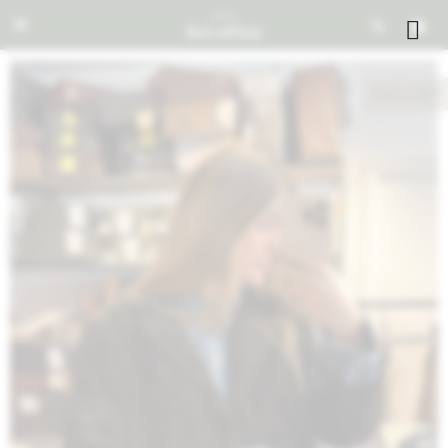


NOTIFICARME