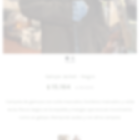
IVA OFF
Galope Jacket - Negro
15.164
$
18.500
$
Campera de gamuza con corte masculino, hombros marcados y caída
recta. Flecos largos en la espalda y mangas que evocan movimiento,
como un galope. Atemporal, audaz y con alma campera.
Variantes: