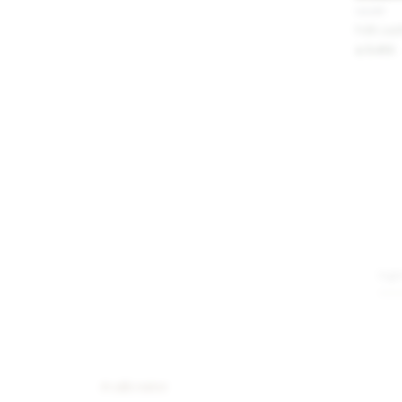
IVA OFF
Folk Leat
5.410
$
#callcenter