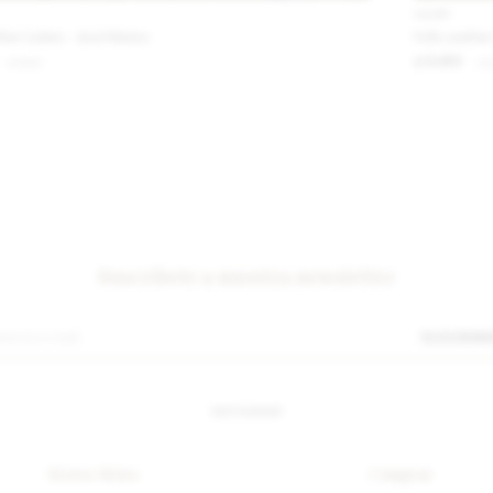
IVA OFF
her Culero - Azul Marino
Folk Leather
5.410
6.600
$
6
$
$
Suscríbete a nuestra newsletter
SUSCRIB
INSTAGRAM
Sierra Mora
Comprar