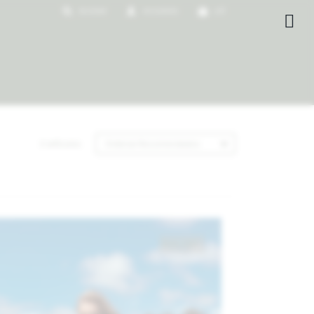
0
$

2 artículos
Recomendados