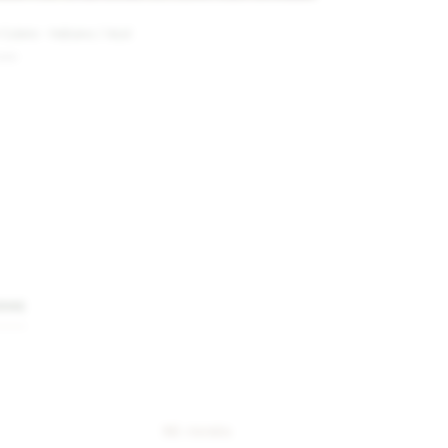
 Culero - Habano / Azul
.600
IRME
Mi cuenta