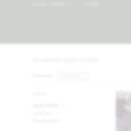
Moneda:
Contacto
Accessories Agnes Lenoble
Filtrando por:
Agnes Lenoble
MARCAS
Agnes Lenoble
Sierra Mora
SierraMora Men